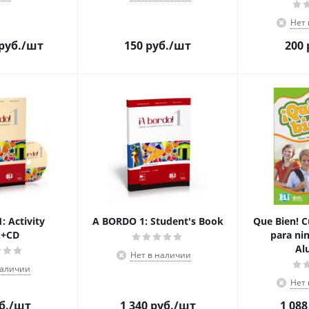
Нет
руб.
/шт
150
руб.
/шт
200
 Activity
A BORDO 1: Student's Book
Que Bien! C
k+CD
para nin
Al
Нет в наличии
наличии
Нет
б.
/шт
1 340
руб.
/шт
1 088