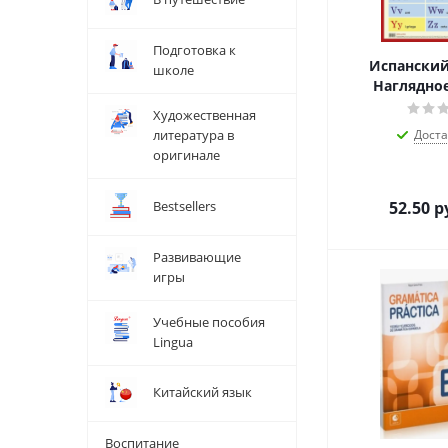
Подготовка к
Испанский
школе
Наглядно
Художественная
литература в
Дост
оригинале
Bestsellers
52.50
р
Развивающие
игры
Учебные пособия
Lingua
Китайский язык
Воспитание