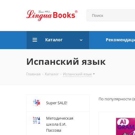
Каталог
Рекомендац
Испанский язык
Главная
-
Каталог
-
Испанский язык
По популярности (
Super SALE!
Методическая
школа Е.И.
Пассова