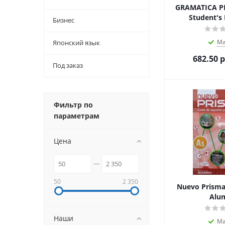
GRAMATICA PR
Student's
Бизнес
М
Японский язык
682.50
р
Под заказ
Фильтр по
параметрам
Цена
50
2 350
Nuevo Prisma 
Alu
Наши
М