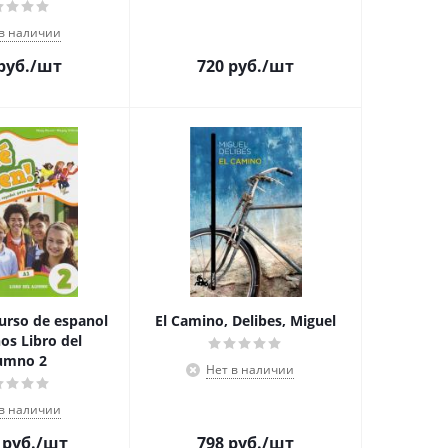
 в наличии
руб.
/шт
720
руб.
/шт
urso de espanol
El Camino, Delibes, Miguel
os Libro del
umno 2
Нет в наличии
 в наличии
руб.
/шт
798
руб.
/шт