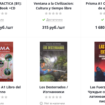
ACTICA [B1]:
Ventana a la Civilizacion:
Prisma A1 C
 Book +CD
Cultura y tiempo libre
de e
ало
Достаточно
уб.
/шт
315
руб.
/шт
1 680
A1 Libro del
Los Desterrados /
Las Fuerz
mno
Изгнанники
Чуждые с
латиноа
пи
ало
Нет в наличии