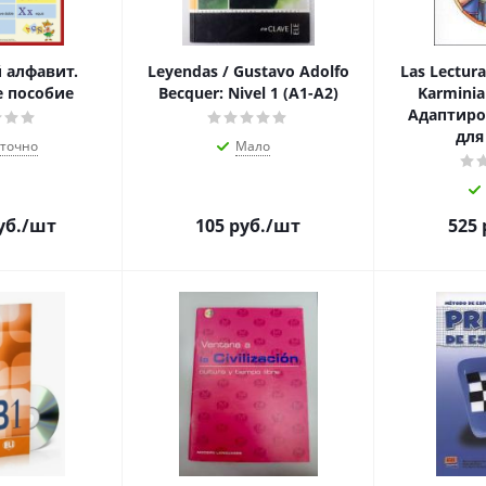
 алфавит.
Leyendas / Gustavo Adolfo
Las Lectura
е пособие
Becquer: Nivel 1 (A1-A2)
Karminia
Адаптиро
для
аточно
Мало
уб.
/шт
105
руб.
/шт
525