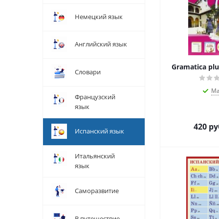
Немецкий язык
Английский язык
Gramatica plu
Словари
М
Французский
язык
420
ру
Испанский язык
Итальянский
язык
Саморазвитие
В путешествие