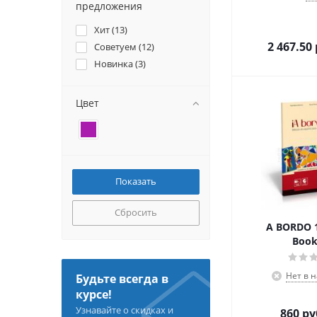
предложения
Хит (
13
)
2 467.50
Советуем (
12
)
Новинка (
3
)
Цвет
Сбросить
A BORDO 1:
Boo
Нет в 
Будьте всегда в
курсе!
Узнавайте о скидках и
860
ру