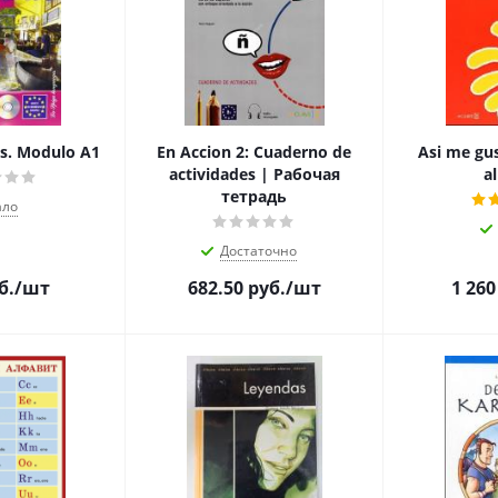
s. Modulo A1
En Accion 2: Cuaderno de
Asi me gus
actividades | Рабочая
a
тетрадь
ало
Достаточно
б.
/шт
682.50
руб.
/шт
1 260