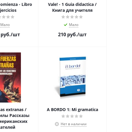
omienza - Libro
Vale! - 1 Guia didactica /
jercicios
Книга для учителя
Мало
Мало
руб.
/шт
210
руб.
/шт
as extranas /
A BORDO 1: Mi gramatica
илы Рассказы
мериканских
Нет в наличии
сателей