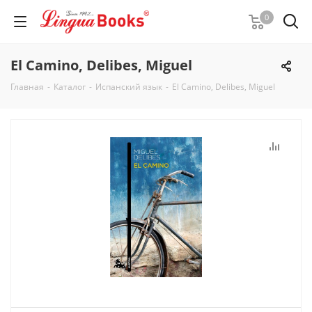
0
El Camino, Delibes, Miguel
Главная
-
Каталог
-
Испанский язык
-
El Camino, Delibes, Miguel