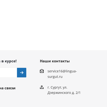
 в курсе!
Наши контакты
service16@lingua-
surgut.ru
г. Сургут
,
ул.
на связи
Дзержинского д. 2/1