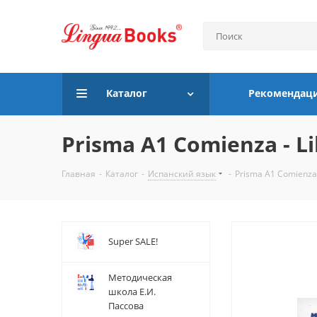
Каталог
Рекомендац
Prisma A1 Comienza - Lib
Главная
-
Каталог
-
Испанский язык
-
Prisma A1 Comienza -
Super SALE!
Методическая
школа Е.И.
Пассова