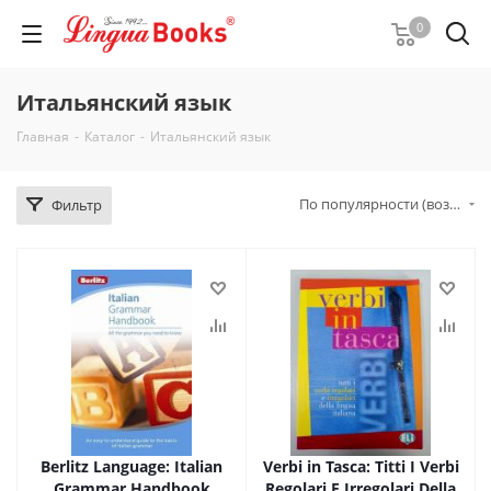
0
Итальянский язык
Главная
-
Каталог
-
Итальянский язык
По популярности (возрастание)
Фильтр
Berlitz Language: Italian
Verbi in Tasca: Titti I Verbi
Grammar Handbook
Regolari E Irregolari Della