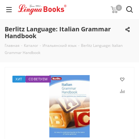
0
Berlitz Language: Italian Grammar
Handbook
Главная
-
Каталог
-
Итальянский язык
-
Berlitz Language: Italian
Grammar Handbook
ХИТ
СОВЕТУЕМ