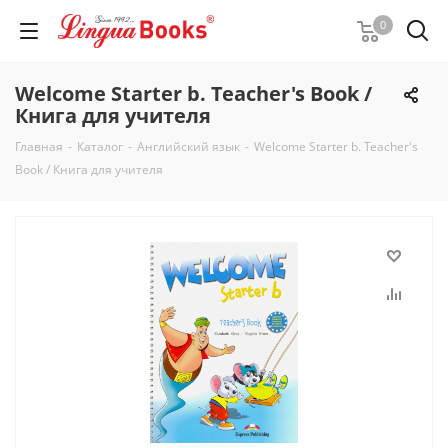
0
Welcome Starter b. Teacher's Book /
Книга для учителя
Главная
-
Каталог
-
Английский язык
-
Welcome Starter b. Teacher's
Book / Книга для учителя