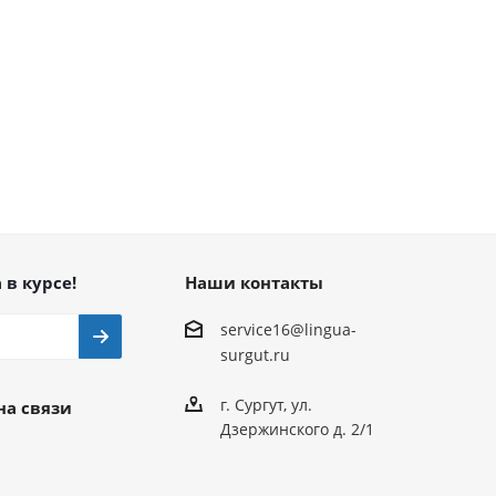
 в курсе!
Наши контакты
service16@lingua-
surgut.ru
г. Сургут
,
ул.
на связи
Дзержинского д. 2/1