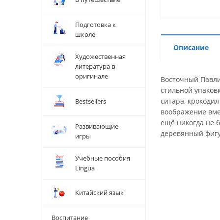
Подготовка к
школе
Описание
Художественная
литература в
оригинале
Восточный Павли
стильной упаковк
ситара, крокоди
Bestsellers
воображение вме
ещё никогда не 
Развивающие
деревянный фигу
игры
Учебные пособия
Lingua
Китайский язык
Воспитание