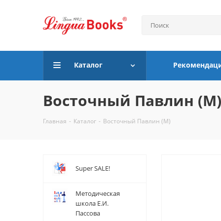
Каталог
Рекомендац
Восточный Павлин (M
Главная
-
Каталог
-
Восточный Павлин (M)
Super SALE!
Методическая
школа Е.И.
Пассова