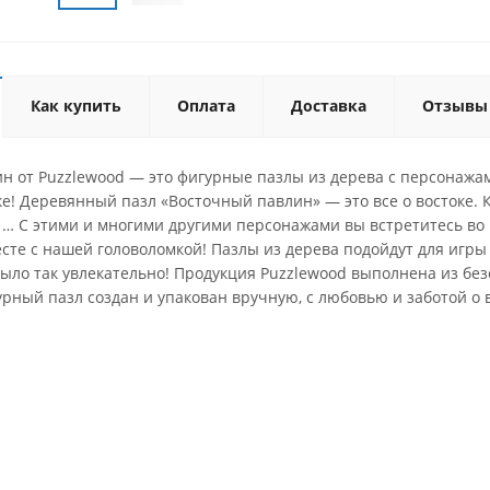
Как купить
Оплата
Доставка
Отзывы
н от Puzzlewood — это фигурные пазлы из дерева с персонажам
е! Деревянный пазл «Восточный павлин» — это все о востоке. К
л … С этими и многими другими персонажами вы встретитесь во
сте с нашей головоломкой! Пазлы из дерева подойдут для игры
было так увлекательно! Продукция Puzzlewood выполнена из бе
рный пазл создан и упакован вручную, с любовью и заботой о 