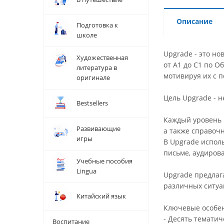
Описание
Подготовка к
школе
Upgrade - это н
Художественная
от A1 до C1 по 
литература в
мотивируя их с 
оригинале
Цель Upgrade - н
Bestsellers
Каждый уровень U
Развивающие
а также справоч
игры
В Upgrade испол
письме, аудиров
Учебные пособия
Lingua
Upgrade предлаг
различных ситуа
Китайский язык
Ключевые особен
- Десять темати
Воспитание