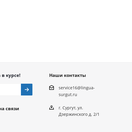
 в курсе!
Наши контакты
service16@lingua-
surgut.ru
г. Сургут
,
ул.
на связи
Дзержинского д. 2/1