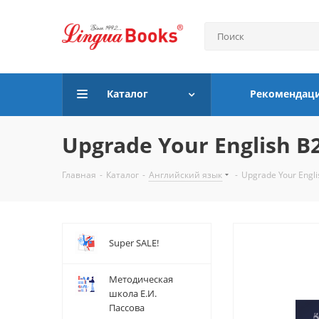
Каталог
Рекомендац
Upgrade Your English B
Главная
-
Каталог
-
Английский язык
-
Upgrade Your Engli
Super SALE!
Методическая
школа Е.И.
Пассова