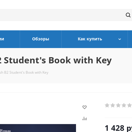
ии
Обзоры
Как купить
2 Student's Book with Key
sh B2 Student's Book with Key
1 428
р