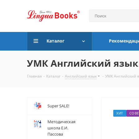
Каталог
Рекомендац
УМК Английский язык 
Главная
-
Каталог
-
Английский язык
-
УМК Английский я
Super SALE!
ХИТ
СОВЕ
Методическая
школа Е.И.
Пассова