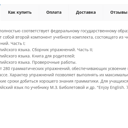
Как купить
Оплата
Доставка
Отзывы
полностью соответствует федеральному государственному образ
 собой второй компонент учебного комплекта, состоящего из че
ий. Часть I;
лийского языка. Сборник упражнений. Часть II;
лийского языка. Книга для родителей;
глийского языка. Проверочные работы.
т 280 грамматических упражнений, обеспечивающих усвоение 
лассе. Характер упражнений позволяет выполнять их максималь
ткие сроки добиться хорошего знания грамматики. Для учащихс
ский язык по учебнику М.З. Биболетовой и др. "Enjoy English. 7