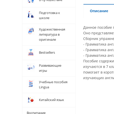
Описание
Подготовка к
школе
Данное пособие 
Художественная
Оно представляет
литература в
Сборник упражнен
оригинале
- Грамматика анг
- Грамматика анг
Bestsellers
- Грамматика ан
Пособие содержи
Развивающие
изучаются в 7 к
игры
помогает в коро
изучающих англий
Учебные пособия
Lingua
Китайский язык
Воспитание