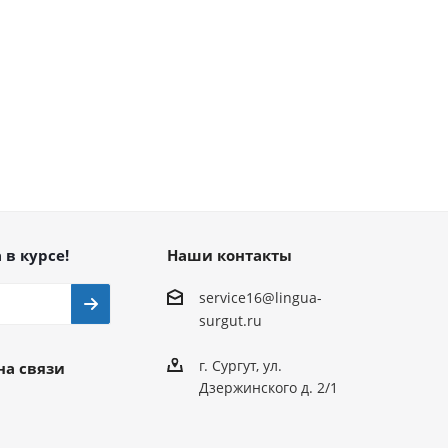
 в курсе!
Наши контакты
service16@lingua-
surgut.ru
г. Сургут
,
ул.
на связи
Дзержинского д. 2/1