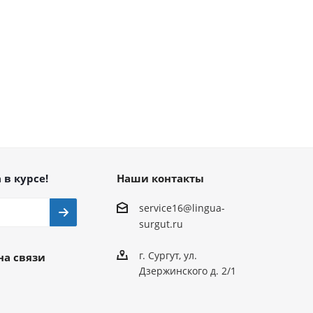
 в курсе!
Наши контакты
service16@lingua-
surgut.ru
г. Сургут
,
ул.
на связи
Дзержинского д. 2/1