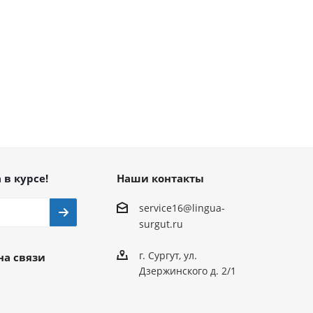
 в курсе!
Наши контакты
service16@lingua-
surgut.ru
г. Сургут
,
ул.
на связи
Дзержинского д. 2/1