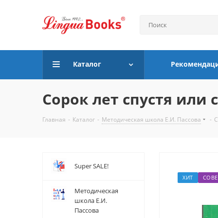
Каталог
Рекомендац
Сорок лет спустя или 
Главная
-
Каталог
-
Методическая школа Е.И. Пассова
-
С
Super SALE!
ХИТ
СОВЕ
Методическая
школа Е.И.
Пассова