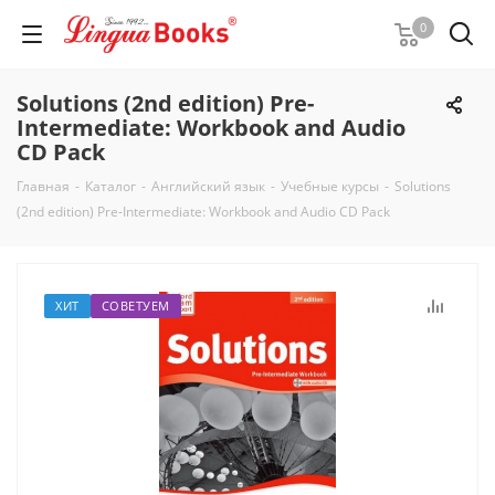
0
Solutions (2nd edition) Pre-
Intermediate: Workbook and Audio
CD Pack
Главная
-
Каталог
-
Английский язык
-
Учебные курсы
-
Solutions
(2nd edition) Pre-Intermediate: Workbook and Audio CD Pack
ХИТ
СОВЕТУЕМ