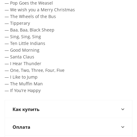
— Pop Goes the Weasel
— We wish you a Merry Christmas
— The Wheels of the Bus
— Tipperary
— Baa, Baa, Black Sheep
— Sing, Sing, Sing
— Ten Little Indians
— Good Morning
— Santa Claus
— I Hear Thunder
— One, Two, Three, Four, Five
— I Like to Jump
— The Muffin Man
— If You’re Happy
Как купить
Оплата