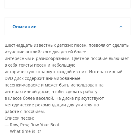
Список песенок:
• Row, Row, Row Your Boat
• What time is it?
• Pop Goes the Weasel
Описание
• We Wish You a Merry Christmas
• The Wheels of the Bus
• Tipperary
Шестнадцать известных детских песен, позволяют сделать
• Baa, Baa, Black Sheep
изучение английского для детей более
• Sing, Sing, Sing
интересным и разнообразным. Цветное пособие включает
• Ten Little Indians
в себя тексты песен и небольшую
• Good Morning
историческую справку к каждой из них. Интерактивный
• Santa Claus
DVD диск содержит анимированные
• I Hear Thunder
песенки-караоке и может быть использован на
• One, Two, Three, Four, Five
интерактивной доске, чтобы сделать работу
• I Like to Jump
в классе более веселой. На диске присутствуют
• The Muffin Man
методические рекомендации для учителя по
• If You're Happy
работе с пособием.
Список песен:
— Row, Row, Row Your Boat
— What time is it?