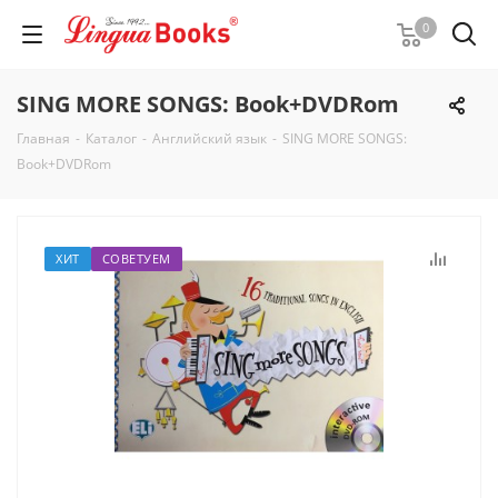
0
SING MORE SONGS: Book+DVDRom
Главная
-
Каталог
-
Английский язык
-
SING MORE SONGS:
Book+DVDRom
ХИТ
СОВЕТУЕМ