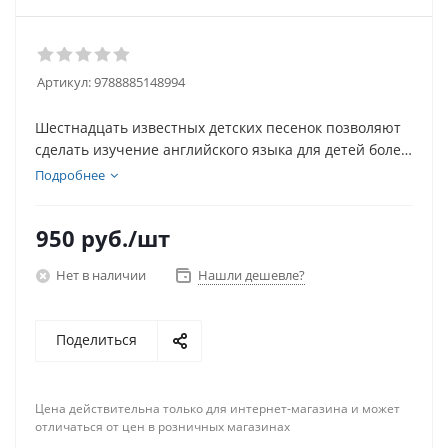
Артикул:
9788885148994
Шестнадцать известных детских песенок позволяют
сделать изучение английского языка для детей более
интересным и разнообразным.
Подробнее
Красочное пособие включает в себя тексты песен и
950
руб.
/шт
небольшую историческую справку к каждой из них.
Нет в наличии
Нашли дешевле?
Интерактивный DVD диск содержит анимированные
песенки-караоке и может быть использован на
интерактивной доске, чтобы сделать работу в классе
Поделиться
приятной и веселой.
На диске присутствуют методические рекомендации
Цена действительна только для интернет-магазина и может
для учителя по работе с пособием.
отличаться от цен в розничных магазинах