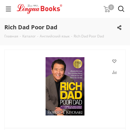
0
Rich Dad Poor Dad
Главная
-
Каталог
-
Английский язык
-
Rich Dad Poor Dad