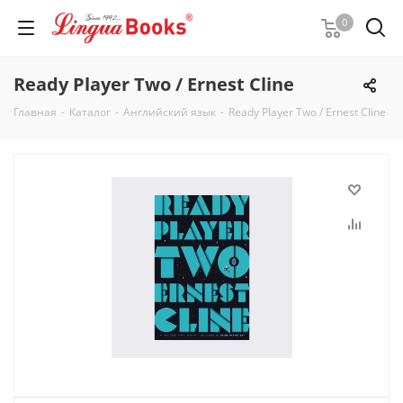
0
Ready Player Two / Ernest Cline
Главная
-
Каталог
-
Английский язык
-
Ready Player Two / Ernest Cline