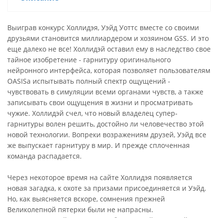
Выиграв конкурс Холлидэя, Уэйд Уоттс вместе со своими
друзьями становится миллиардером и хозяином GSS. И это
еще далеко не все! Холлидэй оставил ему в наследство свое
тайное изобретение - гарнитуру оригинального
нейронного интерфейса, которая позволяет пользователям
OASISа испытывать полный спектр ощущений -
чувствовать в симуляции всеми органами чувств, а также
записывать свои ощущения в жизни и просматривать
чужие. Холлидэй счел, что новый владелец супер-
гарнитуры волен решить, достойно ли человечество этой
новой технологии. Вопреки возражениям друзей, Уэйд все
же выпускает гарнитуру в мир. И прежде сплоченная
команда распадается.
Через некоторое время на сайте Холлидэя появляется
новая загадка, к охоте за призами присоединяется и Уэйд.
Но, как выясняется вскоре, сомнения прежней
Великолепной пятерки были не напрасны.