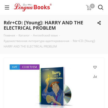
0
Rdr+CD: [Young]: HARRY AND THE
ELECTRICAL PROBLEM
Главная
-
Каталог
-
Английский язык
-
Художественная литература адаптированная
-
Rdr+CD: [Young]:
HARRY AND THE ELECTRICAL PROBLEM
ХИТ
СОВЕТУЕМ