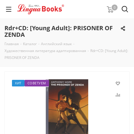
0
Rdr+CD: [Young Adult]: PRISONER OF
ZENDA
Главная
-
Каталог
-
Английский язык
-
Художественная литература адаптированная
-
Rdr+CD: [Young Adult]:
PRISONER OF ZENDA
ХИТ
СОВЕТУЕМ