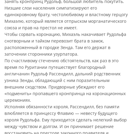
занять кронпринц Рудольф, большой любитель покутить.
Низшие слои населения симпатизируют его
единокровному брату, честолюбивому и властному герцогу
Михаэлю, который является отпрыском морганатического
союза и прав на престол не имеет.
Чтобы сорвать коронацию, Михаэль накачивает Рудольфа
снотворным и тайком перевозит брата в замок,
расположенный в городке Зенда. Там его держат в
заточении сторонники узурпатора.
По счастливому стечению обстоятельств, как раз в это
время по Руритании путешествует благородный
англичанин Рудольф Рассендилл, дальний родственник
узника Зенды, обладающий с ним поразительным
внешним сходством. Придворные убеждают его
«подменить» пропавшего кронпринца на коронационных
церемониях.
Исполняя обязанности короля, Рассендилл, без памяти
влюбляется в принцессу Флавию — невесту будущего
короля Рудольфа. Ему приходится сделать нелегкий выбор
между чувством и долгом. И он принимает решение
восстановить на престоле законного правителя и