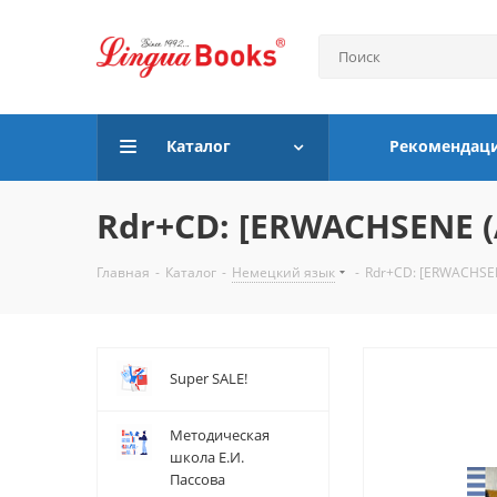
Каталог
Рекомендац
Rdr+CD: [ERWACHSENE 
Главная
-
Каталог
-
Немецкий язык
-
Rdr+CD: [ERWACHSE
Super SALE!
Методическая
школа Е.И.
Пассова