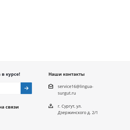
 в курсе!
Наши контакты
service16@lingua-
surgut.ru
г. Сургут
,
ул.
на связи
Дзержинского д. 2/1