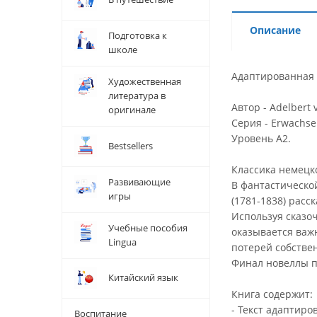
Описание
Подготовка к
школе
Адаптированная к
Художественная
литература в
Автор - Adelbert 
оригинале
Серия - Erwachse
Уровень А2.
Bestsellers
Классика немецк
Развивающие
В фантастическо
игры
(1781-1838) расс
Используя сказо
Учебные пособия
оказывается важ
Lingua
потерей собствен
Финал новеллы 
Китайский язык
Книга содержит:
- Текст адаптиро
Воспитание