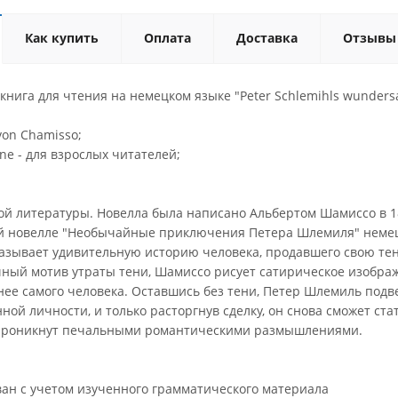
Как купить
Оплата
Доставка
Отзывы
нига для чтения на немецком языке "Peter Schlemihls wunders
von Chamisso;
ne - для взрослых читателей;
ой литературы. Новелла была написано Альбертом Шамиссо в 18
й новелле "Необычайные приключения Петера Шлемиля" немец
казывает удивительную историю человека, продавшего свою тен
чный мотив утраты тени, Шамиссо рисует сатирическое изображ
нее самого человека. Оставшись без тени, Петер Шлемиль подв
ной личности, и только расторгнув сделку, он снова сможет стат
проникнут печальными романтическими размышлениями.
ван с учетом изученного грамматического материала