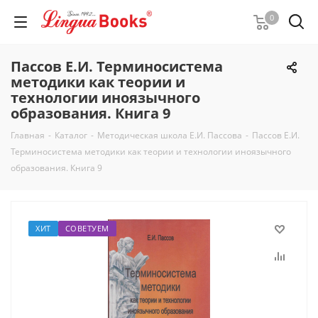
0
Пассов Е.И. Терминосистема
методики как теории и
технологии иноязычного
образования. Книга 9
Главная
-
Каталог
-
Методическая школа Е.И. Пассова
-
Пассов Е.И.
Терминосистема методики как теории и технологии иноязычного
образования. Книга 9
ХИТ
СОВЕТУЕМ