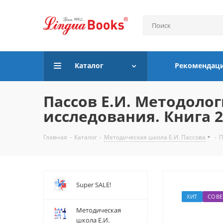
Каталог
Рекомендац
Пассов Е.И. Методоло
исследования. Книга 2
Главная
-
Каталог
-
Методическая школа Е.И. Пассова
-
П
Super SALE!
ХИТ
СОВЕ
Методическая
школа Е.И.