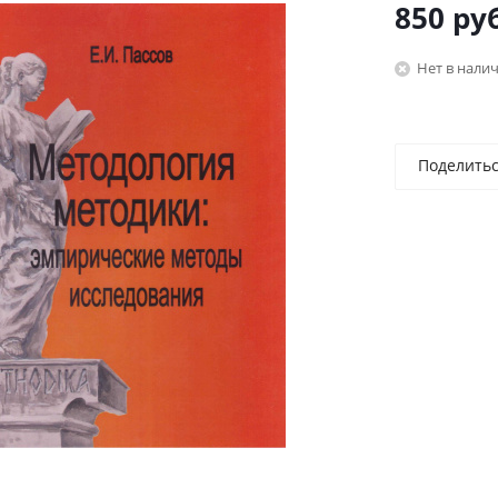
850
руб
Нет в нали
Поделить