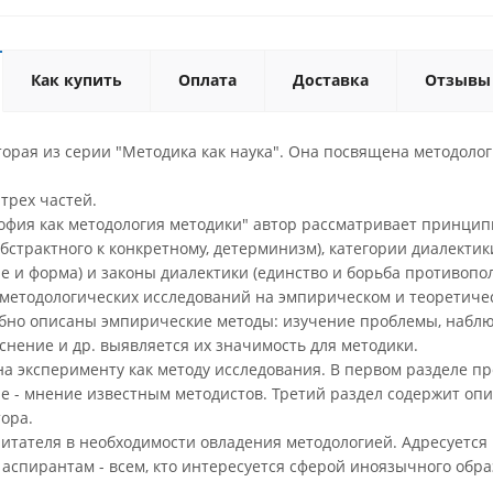
Как купить
Оплата
Доставка
Отзывы
торая из серии "Методика как наука". Она посвящена методоло
 трех частей.
софия как методология методики" автор рассматривает принцип
бстрактного к конкретному, детерминизм), категории диалектики
ие и форма) и законы диалектики (единство и борьба противоп
я методологических исследований на эмпирическом и теоретиче
обно описаны эмпирические методы: изучение проблемы, наблю
снение и др. выявляется их значимость для методики.
на эксперименту как методу исследования. В первом разделе п
ле - мнение известным методистов. Третий раздел содержит оп
ора.
итателя в необходимости овладения методологией. Адресуется 
 аспирантам - всем, кто интересуется сферой иноязычного обра