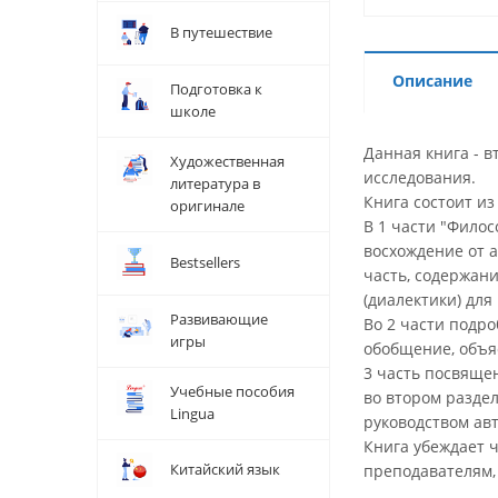
В путешествие
Описание
Подготовка к
школе
Данная книга - в
Художественная
исследования.
литература в
Книга состоит из
оригинале
В 1 части "Фило
восхождение от а
Bestsellers
часть, содержан
(диалектики) дл
Развивающие
Во 2 части подр
игры
обобщение, объя
3 часть посвяще
Учебные пособия
во втором разде
Lingua
руководством авт
Книга убеждает ч
Китайский язык
преподавателям,