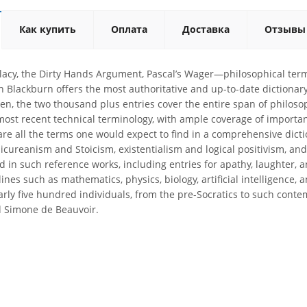
Как купить
Оплата
Доставка
Отзывы
lacy, the Dirty Hands Argument, Pascal’s Wager—philosophical term
 Blackburn offers the most authoritative and up-to-date dictionary
Zen, the two thousand plus entries cover the entire span of philos
 most recent technical terminology, with ample coverage of importa
are all the terms one would expect to find in a comprehensive dic
picureanism and Stoicism, existentialism and logical positivism, 
 in such reference works, including entries for apathy, laughter, a
ines such as mathematics, physics, biology, artificial intelligence, a
arly five hundred individuals, from the pre-Socratics to such conte
d Simone de Beauvoir.