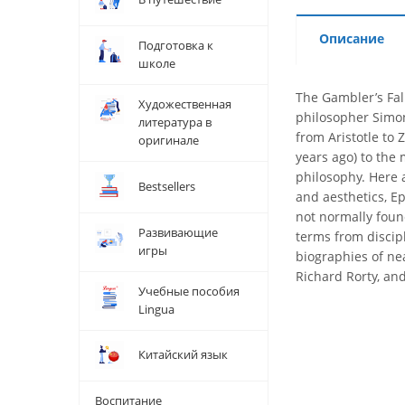
Описание
Подготовка к
школе
The Gambler’s Fal
Художественная
philosopher Simon
литература в
from Aristotle to 
оригинале
years ago) to the
philosophy. Here 
Bestsellers
and aesthetics, E
not normally found
Развивающие
terms from discipl
игры
biographies of ne
Richard Rorty, an
Учебные пособия
Lingua
Китайский язык
Воспитание