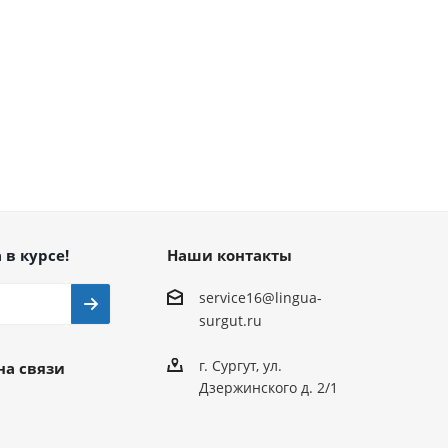
 в курсе!
Наши контакты
service16@lingua-
surgut.ru
г. Сургут
,
ул.
на связи
Дзержинского д. 2/1