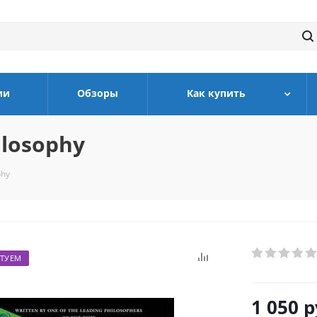
ии
Обзоры
Как купить
ilosophy
phy
ТУЕМ
1 050
р