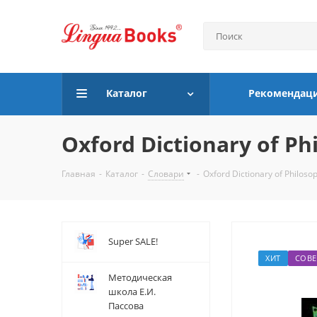
Каталог
Рекомендац
Oxford Dictionary of Ph
Главная
-
Каталог
-
Словари
-
Oxford Dictionary of Philoso
Super SALE!
ХИТ
СОВЕ
Методическая
школа Е.И.
Пассова