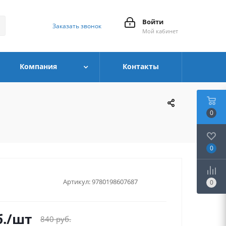
Войти
Заказать звонок
Мой кабинет
Компания
Контакты
0
0
Артикул:
9780198607687
0
.
/шт
840
руб.