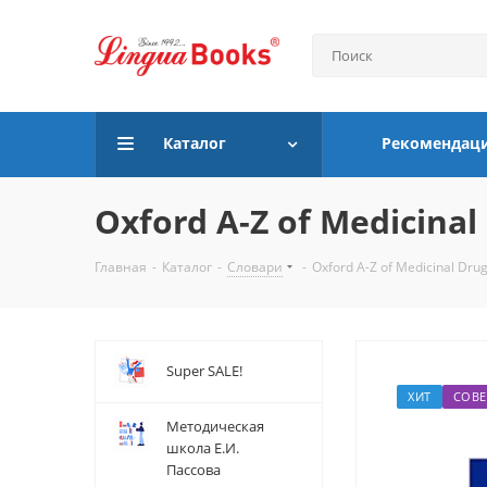
Каталог
Рекомендац
Oxford A-Z of Medicinal
Главная
-
Каталог
-
Словари
-
Oxford A-Z of Medicinal Dru
Super SALE!
ХИТ
СОВЕ
Методическая
школа Е.И.
Пассова