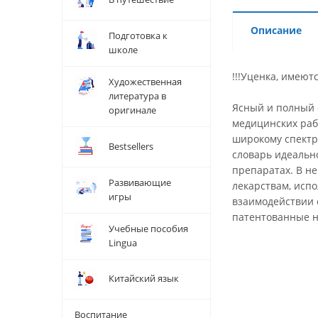
Описание
Подготовка к
школе
!!!Уценка, имеют
Художественная
литература в
Ясный и полный 
оригинале
медицинских рабо
широкому спектру
Bestsellers
словарь идеальн
препаратах. В не
Развивающие
лекарствам, исп
игры
взаимодействии 
патентованные н
Учебные пособия
Lingua
Китайский язык
Воспитание