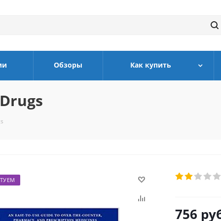
ии
Обзоры
Как купить
 Drugs
gs
ТУЕМ
756
руб