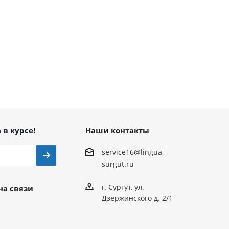
 в курсе!
Наши контакты
service16@lingua-
surgut.ru
г. Сургут
,
ул.
на связи
Дзержинского д. 2/1