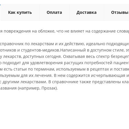
Как купить
Оплата
Доставка
Отзывы
ся повреждения на обложке, что не влияет на содержание словар
справочник по лекарствам и их действию, идеально подходящи
тников и студентов-медиков.Написанный в доступном стиле, эт
 лекарств, доступных сегодня. Охватывая весь спектр безреце
о подходит для удовлетворения растущих потребностей пациен
м есть статьи по терминам, используемым в рецептах и поставк
ользуемым для их лечения. В нем содержится исчерпывающая 
с другими лекарствами. В справочнике также представлены кла
азвания (например, Прозак).