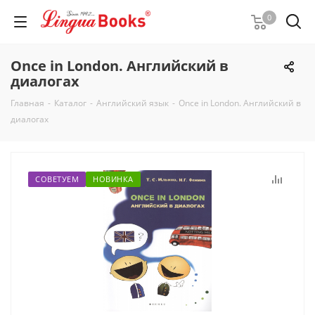
0
Once in London. Английский в
диалогах
Главная
-
Каталог
-
Английский язык
-
Once in London. Английский в
диалогах
СОВЕТУЕМ
НОВИНКА