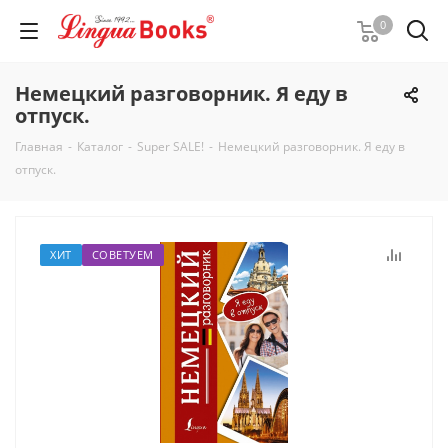
0
Немецкий разговорник. Я еду в
отпуск.
Главная
-
Каталог
-
Super SALE!
-
Немецкий разговорник. Я еду в
отпуск.
ХИТ
СОВЕТУЕМ