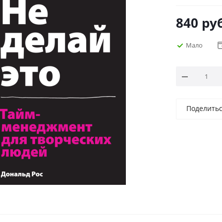
840
руб
Мало
Поделить