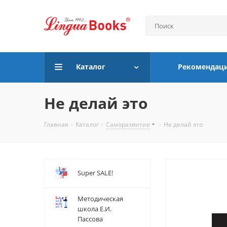
Каталог
Рекомендац
Не делай это
Главная
-
Каталог
-
Саморазвитие
-
Не делай это
Super SALE!
Методическая
школа Е.И.
Пассова