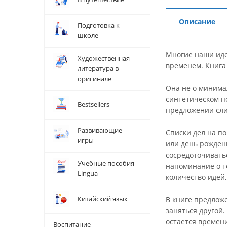
Описание
Подготовка к
школе
Многие наши иде
Художественная
временем. Книга 
литература в
оригинале
Она не о минимал
синтетическом по
Bestsellers
предложении сли
Развивающие
Списки дел на п
игры
или день рожден
сосредоточивать
Учебные пособия
напоминание о т
Lingua
количество идей
Китайский язык
В книге предложе
заняться другой
остается времен
Воспитание