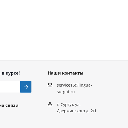
 в курсе!
Наши контакты
service16@lingua-
surgut.ru
г. Сургут
,
ул.
на связи
Дзержинского д. 2/1