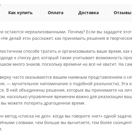
Как купить
Оплата
Доставка
Отзывы
и остаются нереализованными. Почему? Если вы зададите этот в
«Не делай это» расскажет, как принимать решения в творческо
истичном способе тратить и организовывать ваше время, как в 
дходе к списку дел, который также учитывает возможность прок
шком много знаков, поскольку времени на всё не хватит. На са
оверку часто оказываются вашим наивным представлением о себ
ия, — мучительное напоминание о подобной реальности). Эта к
ся. В ней объединены решения, которые вы принимаете на лич
ом, насколько управление временем важно для реализации ваш
, вы можете потерять драгоценное время.
н метод «списка не дел»: когда вы говорите «нет» одной задаче
. Иными словами, чем больше вы вычитаете, тем более сконцен
и.