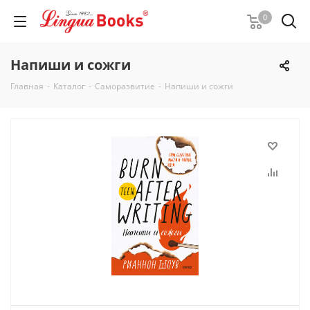
0
Напиши и сожги
Главная
-
Каталог
-
Саморазвитие
-
Напиши и сожги