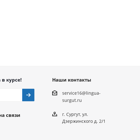
 в курсе!
Наши контакты
service16@lingua-
surgut.ru
г. Сургут
,
ул.
на связи
Дзержинского д. 2/1