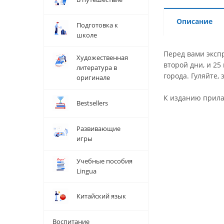
Описание
Подготовка к
школе
Перед вами эксп
Художественная
второй дни, и 2
литература в
города. Гуляйте
оригинале
К изданию прила
Bestsellers
Развивающие
игры
Учебные пособия
Lingua
Китайский язык
Воспитание