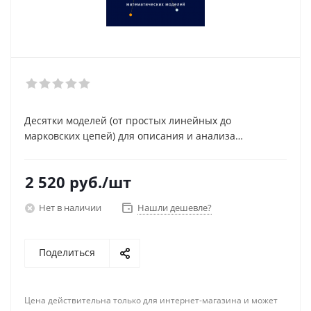
Десятки моделей (от простых линейных до
марковских цепей) для описания и анализа
различных явлений в бизнесе, науке, жизни: для всех,
кто хочет вылавливать смыслы и решения из океана
2 520
руб.
/шт
данных.
Нет в наличии
Нашли дешевле?
Поделиться
Цена действительна только для интернет-магазина и может