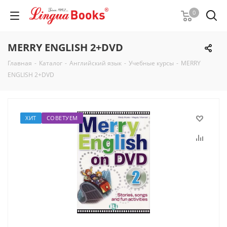
0
MERRY ENGLISH 2+DVD
Главная
-
Каталог
-
Английский язык
-
Учебные курсы
-
MERRY
ENGLISH 2+DVD
ХИТ
СОВЕТУЕМ