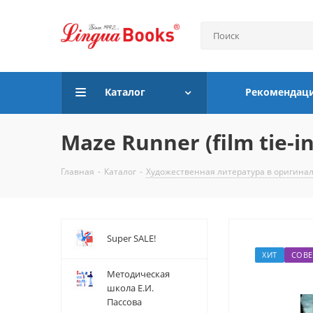
Каталог
Рекомендац
Maze Runner (film tie-i
Главная
-
Каталог
-
Художественная литература в оригина
Super SALE!
ХИТ
СОВЕ
Методическая
школа Е.И.
Пассова