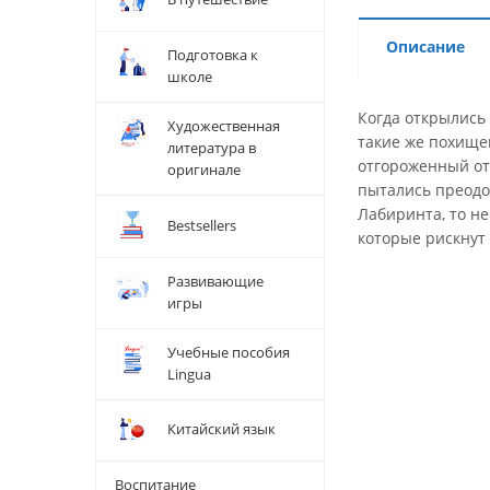
Описание
Подготовка к
школе
Когда открылись 
Художественная
такие же похищен
литература в
отгороженный от
оригинале
пытались преодол
Лабиринта, то не
Bestsellers
которые рискнут
Развивающие
игры
Учебные пособия
Lingua
Китайский язык
Воспитание