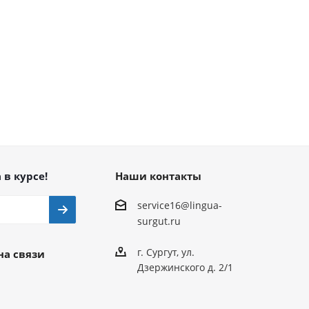
 в курсе!
Наши контакты
service16@lingua-
surgut.ru
г. Сургут
,
ул.
на связи
Дзержинского д. 2/1