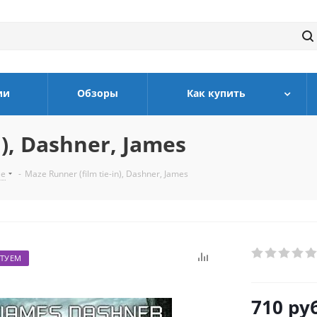
ии
Обзоры
Как купить
n), Dashner, James
ле
-
Maze Runner (film tie-in), Dashner, James
ТУЕМ
710
руб