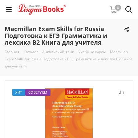
0
Macmillan Exam Skills for Russia
Подготовка к ЕГЭ Грамматика и
лексика B2 Книга для учителя
Главная
-
Каталог
-
Английский язык
-
Учебные курсы
-
Macmillan
Exam Skills for Russia Подготовка к ЕГЭ Грамматика и лексика B2 Книга
для учителя
ХИТ
СОВЕТУЕМ