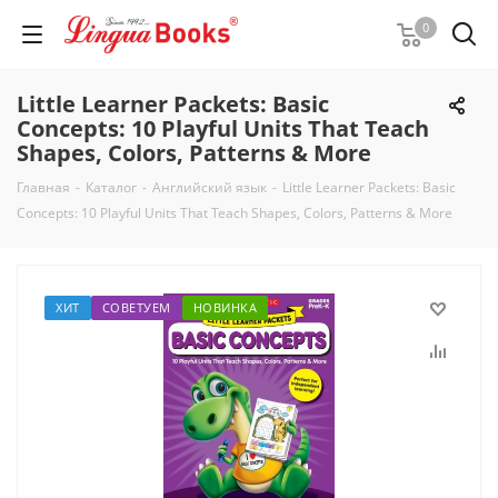
0
Little Learner Packets: Basic
Concepts: 10 Playful Units That Teach
Shapes, Colors, Patterns & More
Главная
-
Каталог
-
Английский язык
-
Little Learner Packets: Basic
Concepts: 10 Playful Units That Teach Shapes, Colors, Patterns & More
ХИТ
СОВЕТУЕМ
НОВИНКА