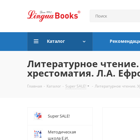
Каталог
Рекомендац
Литературное чтение. 
хрестоматия. Л.А. Еф
Главная
-
Каталог
-
Super SALE!
-
Литературное чтение. У
Super SALE!
Методическая
школа Е.И.