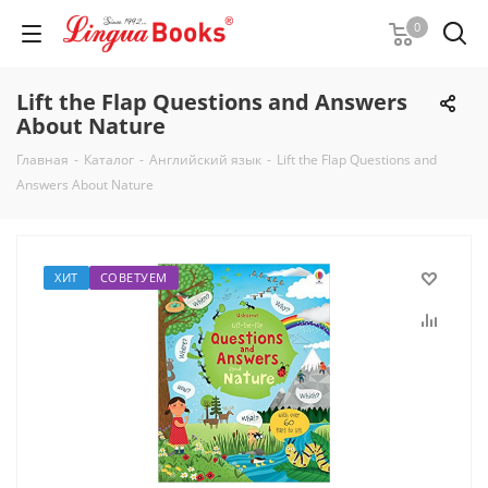
0
Lift the Flap Questions and Answers
About Nature
Главная
-
Каталог
-
Английский язык
-
Lift the Flap Questions and
Answers About Nature
ХИТ
СОВЕТУЕМ