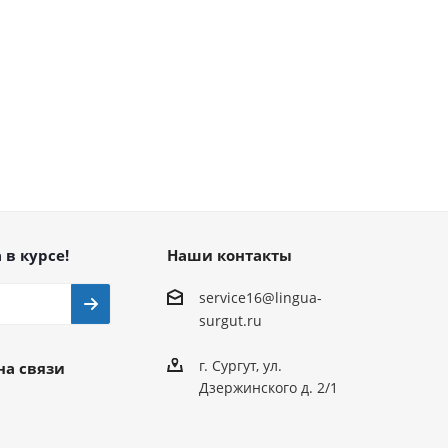
 в курсе!
Наши контакты
service16@lingua-
surgut.ru
г. Сургут
,
ул.
на связи
Дзержинского д. 2/1