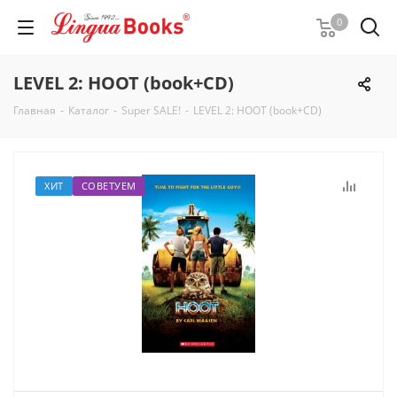
0
LEVEL 2: HOOT (book+CD)
Главная
-
Каталог
-
Super SALE!
-
LEVEL 2: HOOT (book+CD)
ХИТ
СОВЕТУЕМ