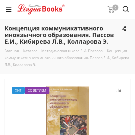
0
Концепция коммуникативного
иноязычного образования. Пассов
Е.И., Кибирева Л.В., Колларова Э.
Главная
-
Каталог
-
Методическая школа Е.И. Пассова
-
Концепция
коммуникативного иноязычного образования. Пассов Е.И., Кибирева
Л.В., Колларова Э.
ХИТ
СОВЕТУЕМ