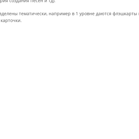
рия создания песен и тд).
делены тематически, например в 1 уровне даются флэшкарты 
 карточки.