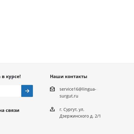
 в курсе!
Наши контакты
service16@lingua-
surgut.ru
г. Сургут
,
ул.
на связи
Дзержинского д. 2/1