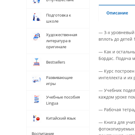
Описание
Подготовка к
школе
— 3-х уровневый 
Художественная
вплоть до детей 
литература в
оригинале
— Как и остальн
Бордас. Подача 
Bestsellers
— Курс построен 
Развивающие
интеллекта и их 
игры
— Учебник поделе
каждом уроке по
Учебные пособия
Lingua
— Рабочая тетра
Китайский язык
— Книга для учи
фотокопируемых 
Воспитание