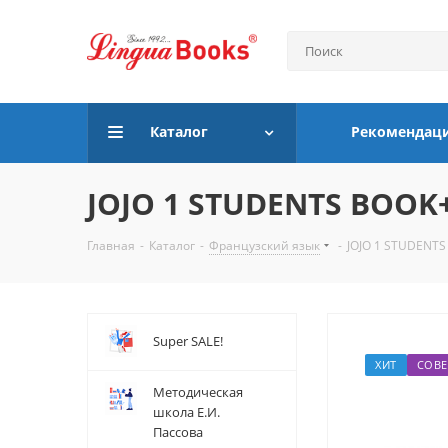
Каталог
Рекомендац
JOJO 1 STUDENTS BOOK
Главная
-
Каталог
-
Французский язык
-
JOJO 1 STUDENTS
Super SALE!
ХИТ
СОВЕ
Методическая
школа Е.И.
Пассова