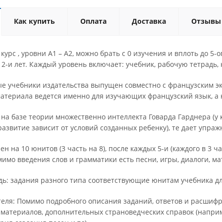
Как купить
Оплата
Доставка
Отзывы
курс , уровни А1 – А2, можно брать с 0 изучения и вплоть до 5-
12-и лет. Каждый уровень включает: учебник, рабочую тетрадь, 
ые учебники издательства выпущен совместно с французским 
материала ведется именно для изучающих французский язык, а 
на базе теории множественно интеллекта Говарда Гарднера (у 
развитие зависит от условий созданных ребенку), те дает упра
н на 10 юнитов (3 часть на 8), после каждых 5-и (каждого в 3 
мимо введения слов и грамматики есть песни, игры, диалоги, м
дь: задания разного типа соответствующие юнитам учебника д
теля: Помимо подробного описания заданий, ответов и расшифр
материалов, дополнительных страноведческих справок (напри