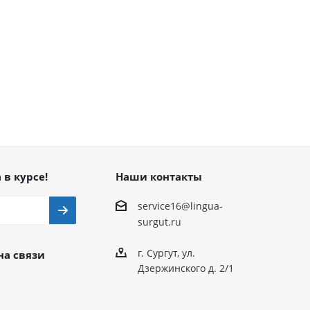
 в курсе!
Наши контакты
service16@lingua-
surgut.ru
г. Сургут
,
ул.
на связи
Дзержинского д. 2/1