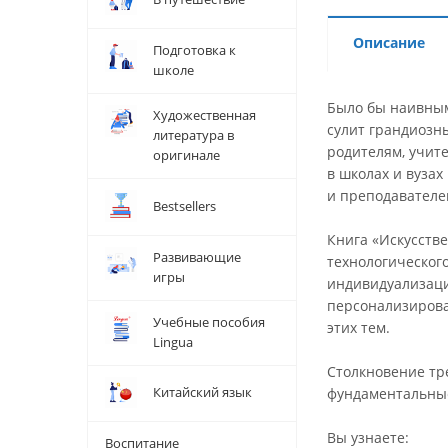
Описание
Подготовка к
школе
Было бы наивным 
Художественная
сулит грандиозны
литература в
родителям, учит
оригинале
в школах и вуза
и преподавателе
Bestsellers
Книга «Искусств
Развивающие
технологического
игры
индивидуализаци
персонализирова
Учебные пособия
этих тем.
Lingua
Столкновение тр
Китайский язык
фундаментальные
Вы узнаете:
Воспитание