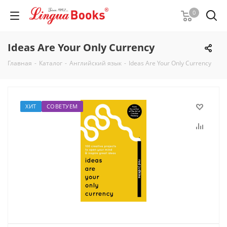
0
Ideas Are Your Only Currency
Главная
-
Каталог
-
Английский язык
-
Ideas Are Your Only Currency
ХИТ
СОВЕТУЕМ