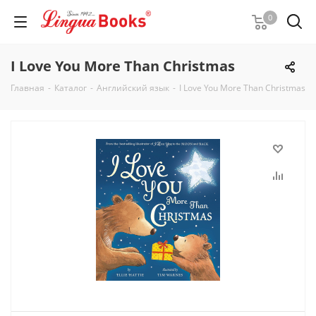
0
I Love You More Than Christmas
Главная
-
Каталог
-
Английский язык
-
I Love You More Than Christmas