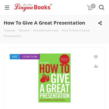
0
How To Give A Great Presentation
Главная
-
Каталог
-
Английский язык
-
How To Give A Great
Presentation
ХИТ
СОВЕТУЕМ