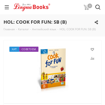
0
HOL: COOK FOR FUN: SB (B)
Главная
-
Каталог
-
Английский язык
-
HOL: COOK FOR FUN: SB (B)
ХИТ
СОВЕТУЕМ