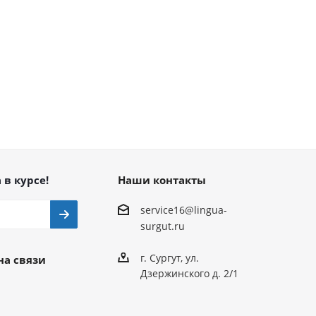
 в курсе!
Наши контакты
service16@lingua-
surgut.ru
г. Сургут
,
ул.
на связи
Дзержинского д. 2/1