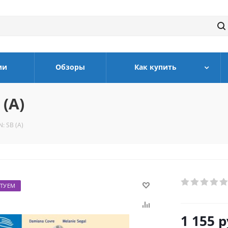
ии
Обзоры
Как купить
(A)
: SB (A)
ТУЕМ
1 155
р