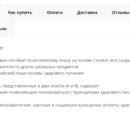
Как купить
Оплата
Доставка
Отзывы
ьно
ge
вых пособий по английскому языку на основе Content and Langua
контекста других школьных предметов.
глийский язык+основы здорового питания)
 представленные в двух книгах (А и В), содержат:
ания позволяющие познакомиться с принципами здорового пит
географические, научные и социально-культурные аспекты здор