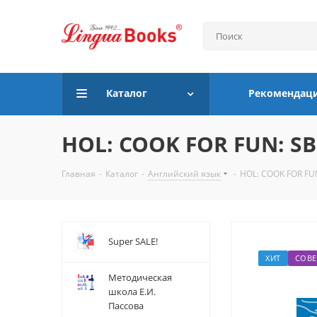
Каталог
Рекомендац
HOL: COOK FOR FUN: SB 
Главная
-
Каталог
-
Английский язык
-
HOL: COOK FOR FUN
Super SALE!
ХИТ
СОВЕ
Методическая
школа Е.И.
Пассова