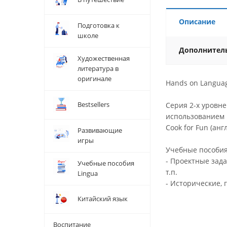
Описание
Подготовка к
школе
Дополнител
Художественная
литература в
оригинале
Hands on Langua
Bestsellers
Серия 2-х уровне
использованием 
Cook for Fun (ан
Развивающие
игры
Учебные пособия,
- Проектные зад
Учебные пособия
т.п.
Lingua
- Исторические, 
Китайский язык
Воспитание