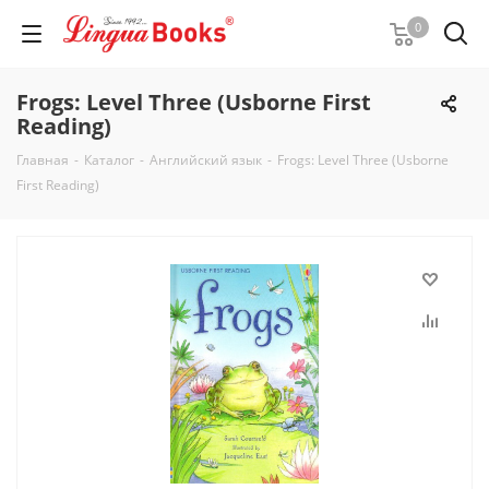
0
Frogs: Level Three (Usborne First
Reading)
Главная
-
Каталог
-
Английский язык
-
Frogs: Level Three (Usborne
First Reading)