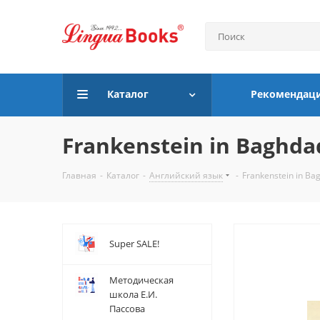
Каталог
Рекомендац
Frankenstein in Baghda
Главная
-
Каталог
-
Английский язык
-
Frankenstein in Ba
Super SALE!
Методическая
школа Е.И.
Пассова