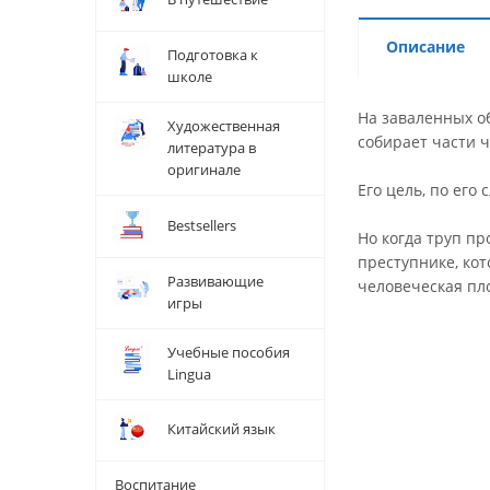
Описание
Подготовка к
школе
На заваленных о
Художественная
собирает части ч
литература в
оригинале
Его цель, по его
Bestsellers
Но когда труп пр
преступнике, кот
Развивающие
человеческая пло
игры
Учебные пособия
Lingua
Китайский язык
Воспитание