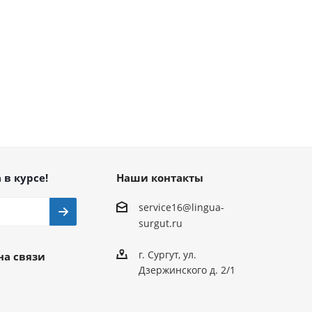
 в курсе!
Наши контакты
service16@lingua-
surgut.ru
г. Сургут
,
ул.
на связи
Дзержинского д. 2/1