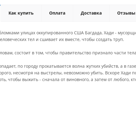
Как купить
Оплата
Доставка
Отзывы
бломками улицах оккупированного США Багдада, Хади - мусорщи
еловеческих тел и сшивает их вместе, чтобы создать труп.
 словам, состоит в том, чтобы правительство признало части т
опадает, по городу прокатывается волна жутких убийств, а в г
орого, несмотря на выстрелы, невозможно убить. Вскоре Хади п
ть, чтобы выжить - сначала от виновного, а затем от любого, кто