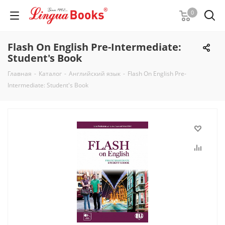
0
Flash On English Pre-Intermediate:
Student's Book
Главная
-
Каталог
-
Английский язык
-
Flash On English Pre-
Intermediate: Student's Book