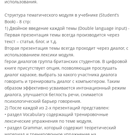
использования.
Структура тематического модуля в учебнике (Student’s
Book) - 8 стр:
1) Двойное введение каждой темы (Double language input) -
Первая презентация темы всегда производится через
текст – статья, блог, и т.д.
Вторая презентация темы всегда проходит через диалог, с
использованием лексики модуля.
Герои диалогов группа британских студентов. В цифровой
книге присутствует опция, позволяющая прослушать
диалог караоке, выбрать за какого участника диалога
говорить и тренировать диалог с компьютером. Таким
образом эффективно усваивается интонационный режим
диалога, улучшается беглость речи, снимается
психологический барьер говорения.
2) После каждой из 2-х презентаций представлен:
• раздел Vocabulary содержащий тренировочные
лексические упражнения по теме модуля,
• раздел Grammar, который содержит теоретический
материал и тренировочное упражнение на