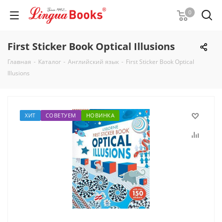
0
First Sticker Book Optical Illusions
Главная
-
Каталог
-
Английский язык
-
First Sticker Book Optical
Illusions
ХИТ
СОВЕТУЕМ
НОВИНКА