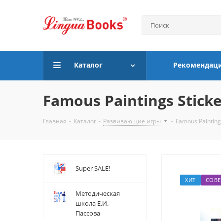
Каталог
Рекомендац
Famous Paintings Stick
Главная
-
Каталог
-
Развивающие игры
-
Famous Painting
Super SALE!
ХИТ
СОВЕ
Методическая
школа Е.И.
Пассова