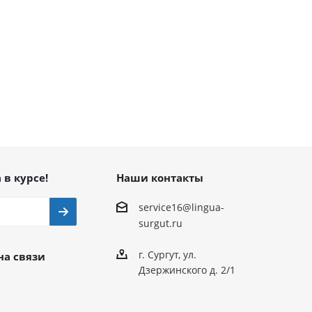
 в курсе!
Наши контакты
service16@lingua-
surgut.ru
г. Сургут
,
ул.
на связи
Дзержинского д. 2/1