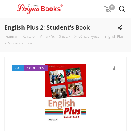
0
English Plus 2: Student's Book
Главная
-
Каталог
-
Английский язык
-
Учебные курсы
-
English Plus
2: Student's Book
ХИТ
СОВЕТУЕМ